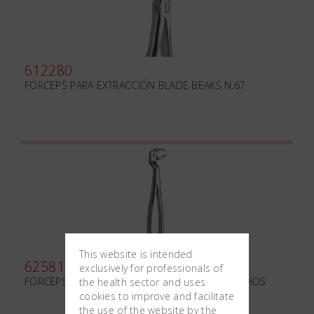
612280
FÓRCEPS PARA EXTRACCIÓN BLADE BEAKS N.67
This website is intended
625815
exclusively for professionals of
FÓRCEPS PARA EXTRACCIÓN ROUTURIER DERECHOS
the health sector and uses
cookies to improve and facilitate
the use of the website by the