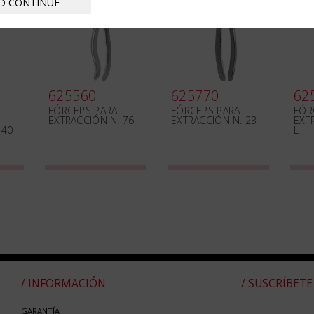
D CONTINUE
625560
625770
62
FÓRCEPS PARA
FÓRCEPS PARA
FÓR
EXTRACCIÓN N. 76
EXTRACCIÓN N. 23
EXT
 40
L
/ INFORMACIÓN
/ SUSCRÍBETE
GARANTÍA