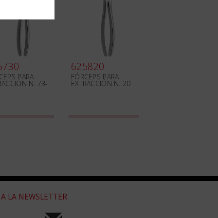
5730
625820
CEPS PARA
FÓRCEPS PARA
RACCIÓN N. 73-
EXTRACCIÓN N. 20
 A LA NEWSLETTER