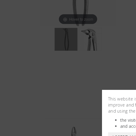
Hover to zoom
This website 
improve and fa
and using the
the visi
and acc