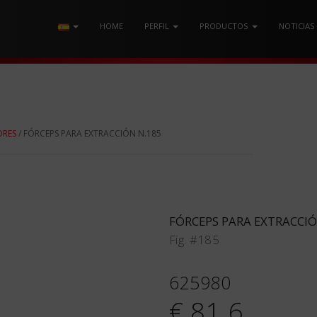
HOME
PERFIL
PRODUCTOS
NOTICIAS
ORES
/ FÓRCEPS PARA EXTRACCIÓN N.185
FÓRCEPS PARA EXTRACCIÓ
Fig. #185
625980
€ 81.6