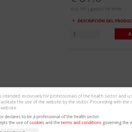
excl. IVA y gastos de envío
DESCRIPCIÓN DEL PRODU
A
is intended exclusively for professionals of the health sector and u
cilitate the use of the website by the visitor. Proceeding with the 
 website:
Related Products
tor declares to be a professional of the health sector
epts the use of
cookies
and the
terms and conditions
governing the w