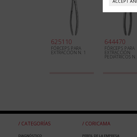
ACCEPT AN
625110
644470
FÓRCEPS PARA
FÓRCEPS PARA
EXTRACCIÓN N. 1
EXTRACCIÓN
PEDIÁTRICOS N.
/ CATEGORÍAS
/ CORICAMA
DIAGNÓSTICO
PERFIL DE LA EMPRESA