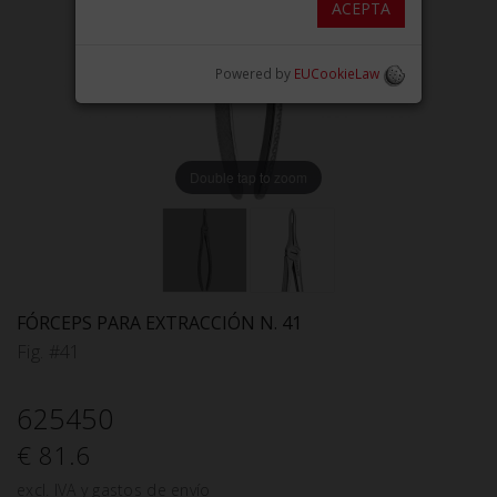
ACEPTA
Powered by
EUCookieLaw
Double tap to zoom
FÓRCEPS PARA EXTRACCIÓN N. 41
Fig. #41
625450
€ 81.6
excl. IVA y gastos de envío