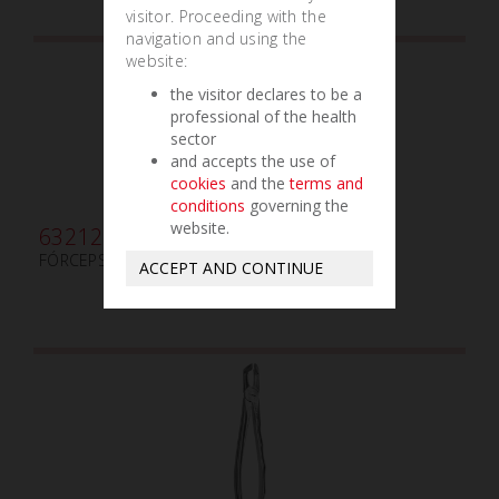
visitor. Proceeding with the
navigation and using the
website:
the visitor declares to be a
professional of the health
sector
and accepts the use of
cookies
and the
terms and
conditions
governing the
website.
632120
FÓRCEPS FORMA AMERICANA N.150
ACCEPT AND CONTINUE