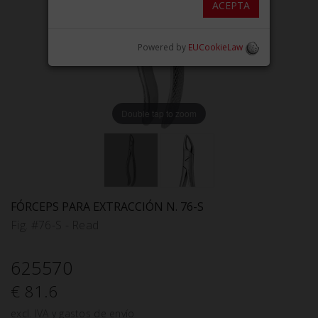
ACEPTA
Powered by
EUCookieLaw
Double tap to zoom
FÓRCEPS PARA EXTRACCIÓN N. 76-S
Fig. #76-S - Read
625570
€ 81.6
excl. IVA y gastos de envío