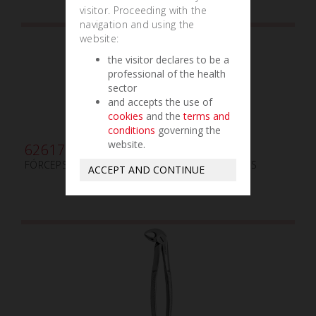
visitor. Proceeding with the
navigation and using the
website:
the visitor declares to be a
professional of the health
sector
and accepts the use of
cookies
and the
terms and
conditions
governing the
website.
626170
FÓRCEPS PARA EXTRACCIÓN WITZEL - INFERIORES
ACCEPT AND CONTINUE