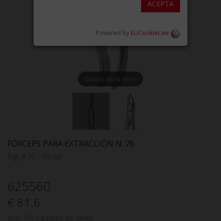
ACEPTA
Powered by
EUCookieLaw
Double tap to zoom
FÓRCEPS PARA EXTRACCIÓN N. 76
Fig. #76 - Read
625560
€ 81.6
excl. IVA y gastos de envío