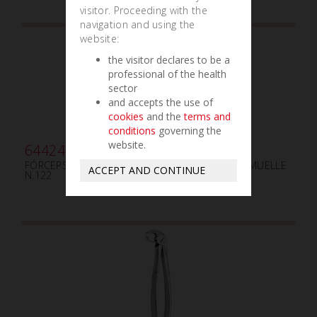
visitor. Proceeding with the
navigation and using the
website:
the visitor declares to be a
professional of the health
sector
and accepts the use of
cookies
and the
terms and
conditions
governing the
website.
644240
FÓRCEPS PARA EXTRACCIÓN PEDIÁTRICOS CON MUELLE
ACCEPT AND CONTINUE
N.122