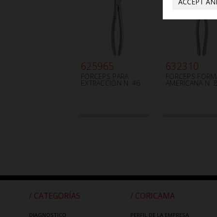
ACCEPT AN
625965
632310
FÓRCEPS PARA
FÓRCEPS FORM
EXTRACCIÓN N. 46
AMERICANA N. 
/ CATEGORÍAS
/ CORICAMA
DIAGNÓSTICO
PERFIL DE LA EMPRESA