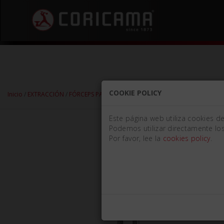
COOKIE POLICY
Inicio
/
EXTRACCIÓN
/
FÓRCEPS PARA EXTRACCIÓN
/
FORMA INGLESA
/
INFERI
Este página web utiliza cookies d
Podemos utilizar directamente los
Por favor, lee la
cookies policy
.