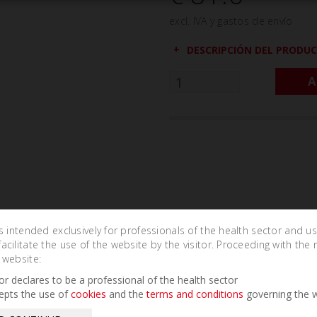
excl. IVA y gastos de envío
DESCRIPCIÓN DEL PRODU
A
is intended exclusively for professionals of the health sector and u
cilitate the use of the website by the visitor. Proceeding with the 
 website:
Related Products
tor declares to be a professional of the health sector
epts the use of
cookies
and the
terms and conditions
governing the w