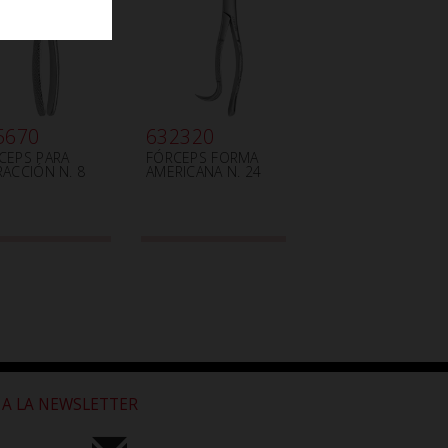
5670
632320
CEPS PARA
FÓRCEPS FORMA
RACCIÓN N. 8
AMERICANA N. 24
 A LA NEWSLETTER