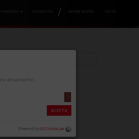
/
 Y EVENTOS
CONTACTOS
/
INICIAR SESIÓN
/
CESTA
ra desactivarlos.
N N. 79-A
ACEPTA
Powered by
EUCookieLaw