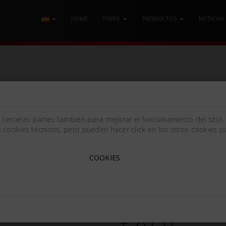
HOME
PERFIL
PRODUCTOS
NOTICIAS
ORES
/ FÓRCEPS PARA EXTRACCIÓN N. 79-A
e terceras partes también para mejorar el funcionamento del sitio.
 cookies técnicos, pero pueden hacer click en los otros cookies pa
FÓRCEPS PARA EXTRACCIÓ
COOKIES
Fig. #79-A
625835
€ 81.6