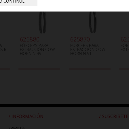
D CONTINUE
625880
625870
62
A
FÓRCEPS PARA
FÓRCEPS PARA
FÓR
88-R
EXTRACCIÓN COW
EXTRACCIÓN COW
EXT
HORN N.99
HORN N.91
/ INFORMACIÓN
/ SUSCRÍBETE
GARANTÍA