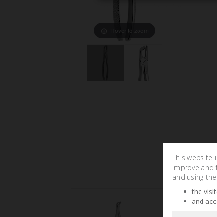
Hover to zoom
This website 
improve and fa
and using the
the visi
and acc