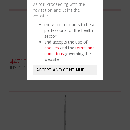
visitor. Proceeding with the
navigation and using the
website:
the visitor declares to be a
professional of the health
sector
and accepts the use of
cookies
and the
terms and
conditions
governing the
website.
447125
INYECTOR DE HUESO mm3.5
ACCEPT AND CONTINUE