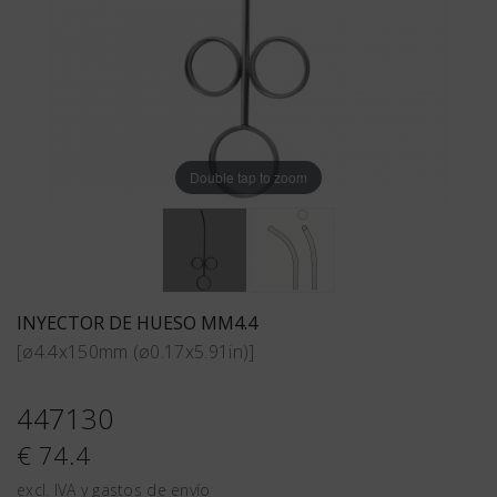
Double tap to zoom
INYECTOR DE HUESO MM4.4
[ø4.4x150mm (ø0.17x5.91in)]
447130
€ 74.4
excl. IVA y gastos de envío