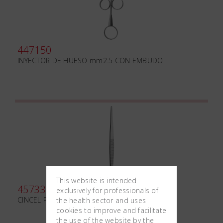
447150
INYECTOR DE HUESO mm2.5 CON EMBUDO
This website is intended
457330
exclusively for professionals of
CINCEL PARTSCH mm170*3
the health sector and uses
cookies to improve and facilitate
the use of the website by the