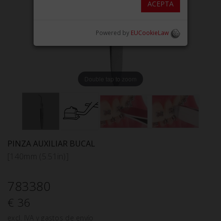
ACEPTA
Powered by
EUCookieLaw
Double tap to zoom
PINZA AUXILIAR BUCAL
[140mm (5.51in)]
783380
€ 36
excl. IVA y gastos de envío