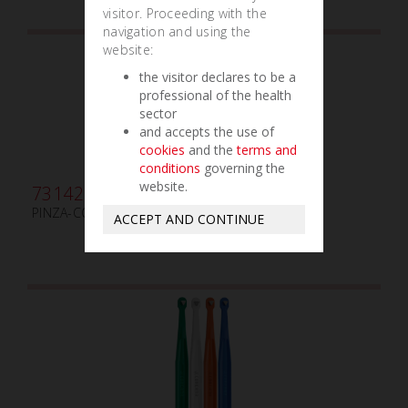
visitor. Proceeding with the
navigation and using the
website:
the visitor declares to be a
professional of the health
sector
and accepts the use of
cookies
and the
terms and
conditions
governing the
website.
731421
PINZA-CORTADOR PARA CONTORNEAR TC
ACCEPT AND CONTINUE