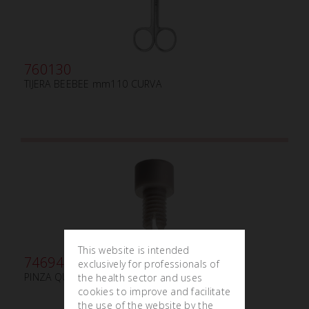
760130
TIJERA BEEBEE mm110 CURVA
This website is intended
746942
exclusively for professionals of
PINZA QUITA ADHESIVO - GOMA REPUESTO
the health sector and uses
cookies to improve and facilitate
the use of the website by the