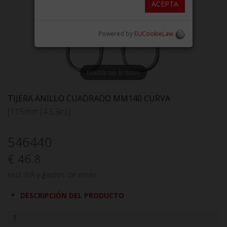
ACEPTA
Powered by
EUCookieLaw
Double tap to zoom
TIJERA ANILLO CUADRADO MM140 CURVA
[115mm (4.53in)]
546440
€ 46.8
excl. IVA y gastos de envío
DESCRIPCIÓN DEL PRODUCTO