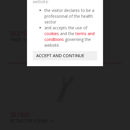
website:
the visitor declares to be a
professional of the health
sector
and accepts the use of
563190
cookies
and the
terms and
conditions
governing the
PINZA TAYLOR mm180
website.
ACCEPT AND CONTINUE
561930
RETRACTOR FORMA - V