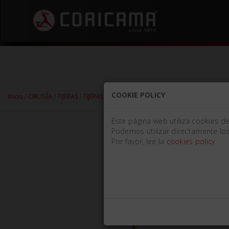
COOKIE POLICY
Inicio
/
CIRUGÍA
/
TIJERAS
/
TIJERAS QUIRÚRGICAS
/ TIJERA GOLDMAN-FOX Mm
Este página web utiliza cookies d
Podemos utilizar directamente los
Por favor, lee la
cookies policy
.