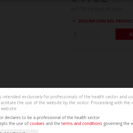
excl. IVA y gastos de envío
DESCRIPCIÓN DEL PRODU
A
is intended exclusively for professionals of the health sector and u
cilitate the use of the website by the visitor. Proceeding with the 
 website:
Related Products
tor declares to be a professional of the health sector
epts the use of
cookies
and the
terms and conditions
governing the w