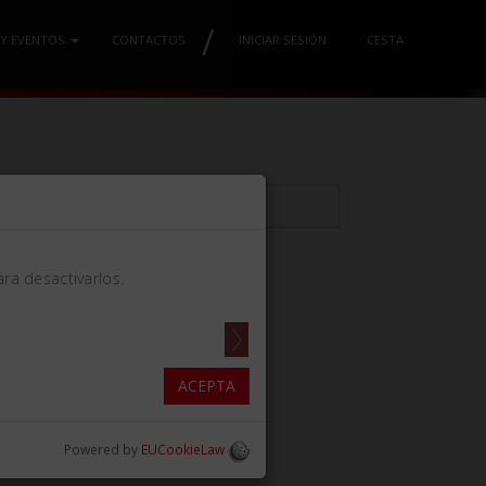
/
 Y EVENTOS
CONTACTOS
/
INICIAR SESIÓN
/
CESTA
ra desactivarlos.
130 CURVA TC
in)]
ACEPTA
Powered by
EUCookieLaw