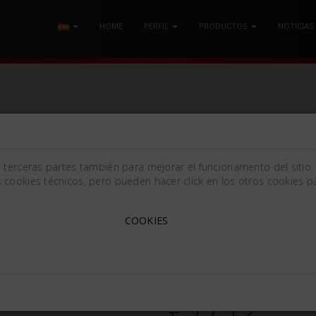
HOME
PERFIL
PRODUCTOS
NOTICIAS
130 CURVA TC
e terceras partes también para mejorar el funcionamento del sitio.
 cookies técnicos, pero pueden hacer click en los otros cookies pa
TIJERA GOLDMAN-FOX MM
COOKIES
Goldman-Fox [130mm (5.12
536341
€ 175.2