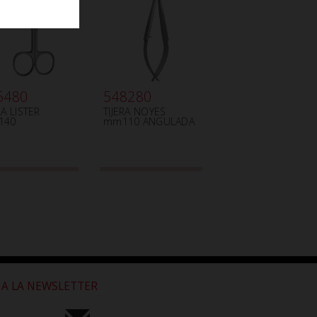
5480
548280
RA LISTER
TIJERA NOYES
140
mm110 ANGULADA
 A LA NEWSLETTER