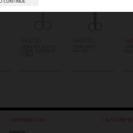
D CONTINUE
535250
540710
54
TIJERA IRIS mm115
TIJERA MAYO
TIJE
CORTE SUPERIOR
mm180
mm
CURVA
/ INFORMACIÓN
/ SUSCRÍBETE
GARANTÍA