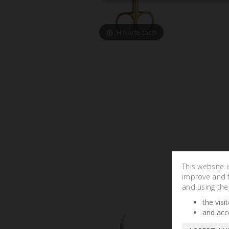
Hover to zoom
This website 
improve and fa
and using the
the visi
and acc