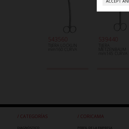
ACCEPT AN
543560
539440
TIJERA LOCKLIN
TIJERA
mm160 CURVA
METZENBAUM
mm145 CURVA
/ CATEGORÍAS
/ CORICAMA
DIAGNÓSTICO
PERFIL DE LA EMPRESA