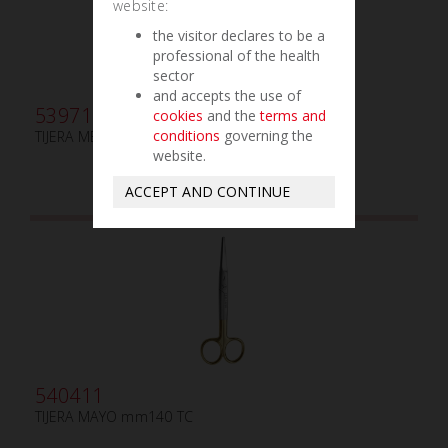
website:
the visitor declares to be a
professional of the health
sector
and accepts the use of
539710
cookies
and the
terms and
conditions
governing the
TIJERA METZENBAUM mm180
website.
ACCEPT AND CONTINUE
540411
TIJERA MAYO mm140 TC