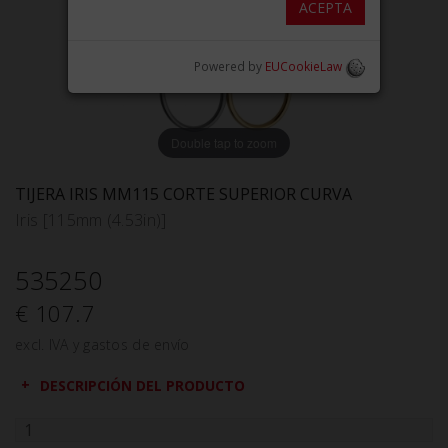
ACEPTA
Powered by
EUCookieLaw
Double tap to zoom
TIJERA IRIS MM115 CORTE SUPERIOR CURVA
Iris [115mm (4.53in)]
535250
€ 107.7
excl. IVA y gastos de envío
DESCRIPCIÓN DEL PRODUCTO