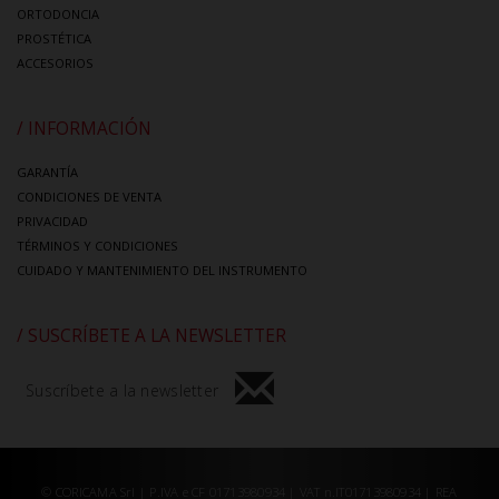
ORTODONCIA
PROSTÉTICA
ACCESORIOS
/ INFORMACIÓN
GARANTÍA
CONDICIONES DE VENTA
PRIVACIDAD
TÉRMINOS Y CONDICIONES
CUIDADO Y MANTENIMIENTO DEL INSTRUMENTO
/ SUSCRÍBETE A LA NEWSLETTER
Suscríbete a la newsletter
© CORICAMA Srl | P.IVA e CF 01713980934 | VAT n.IT01713980934 | REA