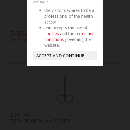
website:
the visitor declares to be a
professional of the health
sector
and accepts the use of
540540
cookies
and the
terms and
conditions
governing the
TIJERA MAYO mm160 CURVA
website.
ACCEPT AND CONTINUE
535140
TIJERA IRIS MICRO mm90 CURVA