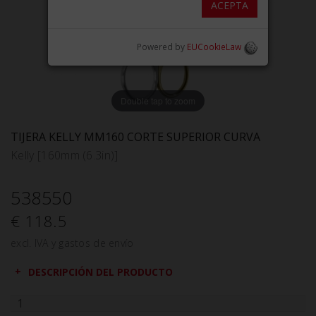
ACEPTA
Powered by
EUCookieLaw
Double tap to zoom
TIJERA KELLY MM160 CORTE SUPERIOR CURVA
Kelly [160mm (6.3in)]
538550
€ 118.5
excl. IVA y gastos de envío
DESCRIPCIÓN DEL PRODUCTO