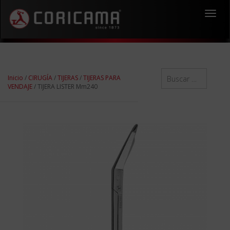
Toggl
navig
Inicio
/
CIRUGÍA
/
TIJERAS
/
TIJERAS PARA
VENDAJE
/ TIJERA LISTER Mm240