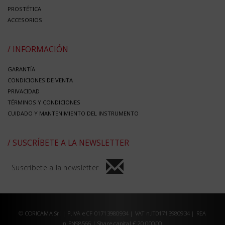
PROSTÉTICA
ACCESORIOS
/ INFORMACIÓN
GARANTÍA
CONDICIONES DE VENTA
PRIVACIDAD
TÉRMINOS Y CONDICIONES
CUIDADO Y MANTENIMIENTO DEL INSTRUMENTO
/ SUSCRÍBETE A LA NEWSLETTER
Suscríbete a la newsletter
© CORICAMA Srl | P.IVA e CF 01713980934 | VAT n.IT01713980934 | REA
n.PN98566 | Share capital € 20.000,00