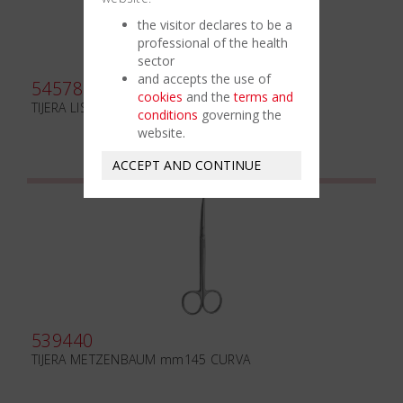
the visitor declares to be a
professional of the health
sector
and accepts the use of
545780
cookies
and the
terms and
TIJERA LISTER mm180
conditions
governing the
website.
ACCEPT AND CONTINUE
539440
TIJERA METZENBAUM mm145 CURVA