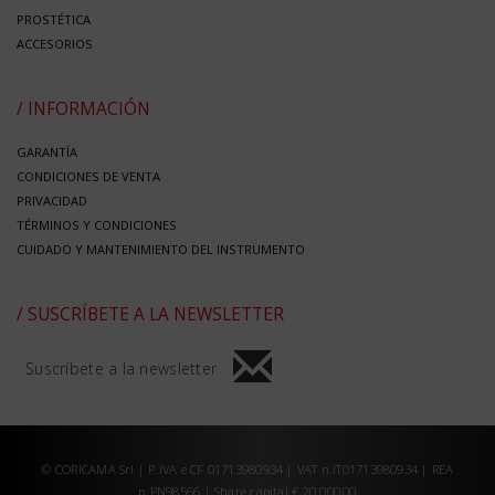
PROSTÉTICA
ACCESORIOS
/ INFORMACIÓN
GARANTÍA
CONDICIONES DE VENTA
PRIVACIDAD
TÉRMINOS Y CONDICIONES
CUIDADO Y MANTENIMIENTO DEL INSTRUMENTO
/ SUSCRÍBETE A LA NEWSLETTER
Suscríbete a la newsletter
© CORICAMA Srl | P.IVA e CF 01713980934 | VAT n.IT01713980934 | REA
n.PN98566 | Share capital € 20.000,00