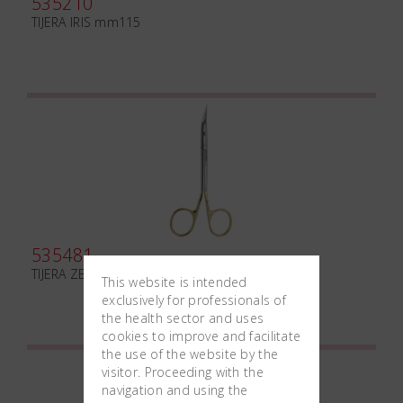
535210
TIJERA IRIS mm115
535481
TIJERA ZED mm135 TC
This website is intended
exclusively for professionals of
the health sector and uses
cookies to improve and facilitate
the use of the website by the
visitor. Proceeding with the
navigation and using the