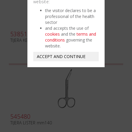
website:
the visitor declares to be a
professional of the health
sector
and accepts the use of
538510
cookies
and the
terms and
conditions
governing the
TIJERA KELLY mm160
website.
ACCEPT AND CONTINUE
545480
TIJERA LISTER mm140