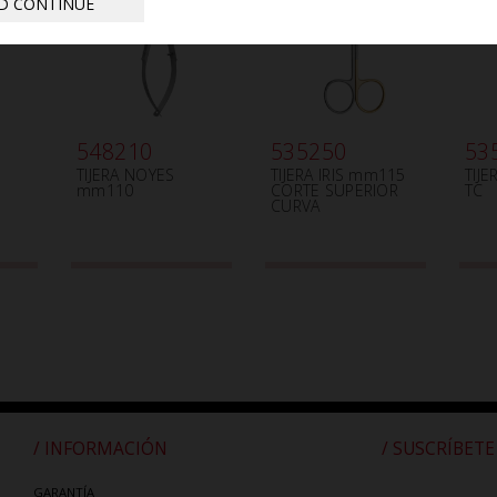
D CONTINUE
548210
535250
53
TIJERA NOYES
TIJERA IRIS mm115
TIJ
mm110
CORTE SUPERIOR
TC
CURVA
/ INFORMACIÓN
/ SUSCRÍBETE
GARANTÍA