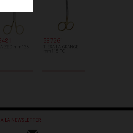
5481
537261
ERA ZED mm135
TIJERA LA GRANGE
mm115 TC
 A LA NEWSLETTER