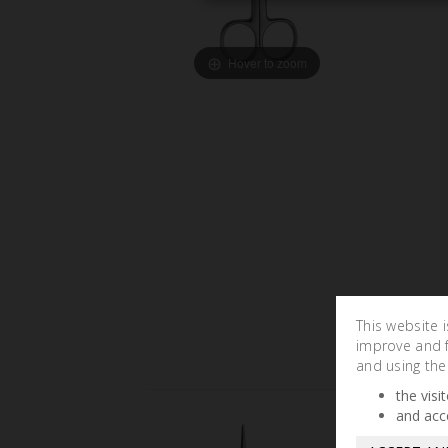
Hover to zoom
This website 
improve and fa
and using the
the visi
and acc