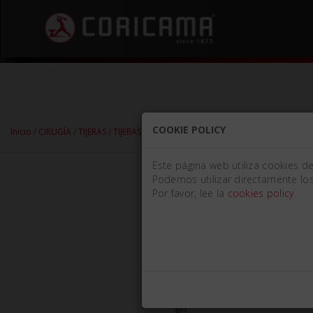
COOKIE POLICY
Inicio
/
CIRUGÍA
/
TIJERAS
/
TIJERAS QUIRÚRGICAS
/ TIJERA QUIRÚRGICA Mm13
Este página web utiliza cookies d
Podemos utilizar directamente los
Por favor, lee la
cookies policy
.