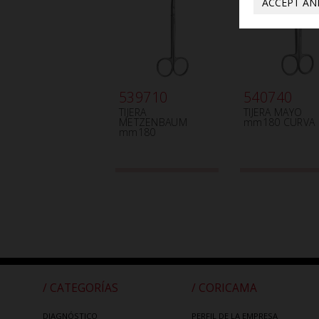
ACCEPT AN
539710
540740
TIJERA
TIJERA MAYO
METZENBAUM
mm180 CURVA
mm180
/ CATEGORÍAS
/ CORICAMA
DIAGNÓSTICO
PERFIL DE LA EMPRESA