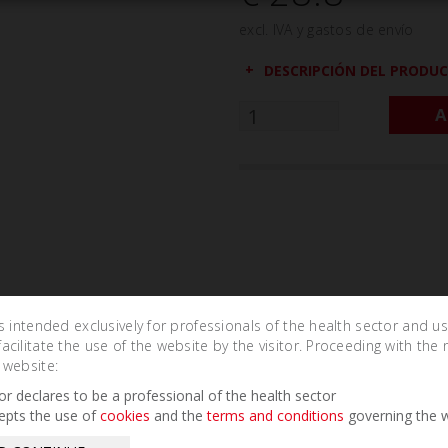
excl. IVA y gastos de envío
DESCRIPCIÓN DEL PRODU
A
is intended exclusively for professionals of the health sector and u
cilitate the use of the website by the visitor. Proceeding with the 
 website:
Related Products
tor declares to be a professional of the health sector
epts the use of
cookies
and the
terms and conditions
governing the w