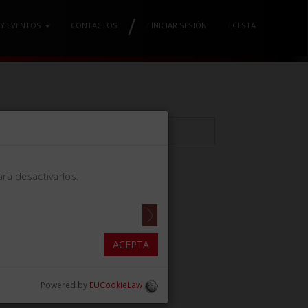
/
 Y EVENTOS
CONTACTOS
/
INICIAR SESIÓN
/
CESTA
ra desactivarlos.
30
ACEPTA
Powered by
EUCookieLaw