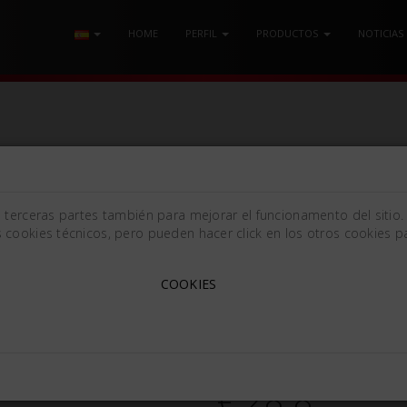
HOME
PERFIL
PRODUCTOS
NOTICIAS
0
e terceras partes también para mejorar el funcionamento del sitio.
 cookies técnicos, pero pueden hacer click en los otros cookies pa
TIJERA QUIRÚRGICA MM1
COOKIES
Mayo [130mm (5.12in)]
541310
€ 28.8