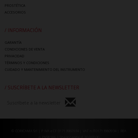
PROSTÉTICA
ACCESORIOS
/ INFORMACIÓN
GARANTÍA
CONDICIONES DE VENTA
PRIVACIDAD
TÉRMINOS Y CONDICIONES
CUIDADO Y MANTENIMIENTO DEL INSTRUMENTO
/ SUSCRÍBETE A LA NEWSLETTER
Suscríbete a la newsletter
© CORICAMA Srl | P.IVA e CF 01713980934 | VAT n.IT01713980934 | REA
n.PN98566 | Share capital € 20.000,00