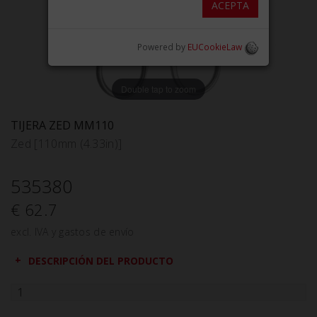
ACEPTA
Powered by
EUCookieLaw
Double tap to zoom
TIJERA ZED MM110
Zed [110mm (4.33in)]
535380
€ 62.7
excl. IVA y gastos de envío
DESCRIPCIÓN DEL PRODUCTO