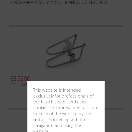
PINZA PARA YESO mm210 - MANGO DE PLÁSTICO
835200
OCLUSOR
This website is intended
exclusively for professionals of
the health sector and uses
cookies to improve and facilitate
the use of the website by the
visitor. Proceeding with the
navigation and using the
website: