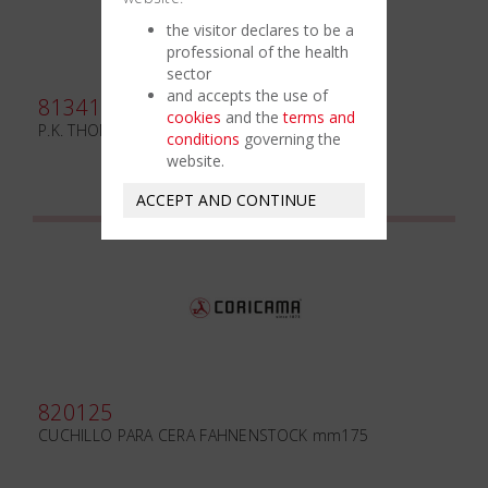
the visitor declares to be a
professional of the health
sector
and accepts the use of
813410
cookies
and the
terms and
P.K. THOMAS N.1
conditions
governing the
website.
ACCEPT AND CONTINUE
820125
CUCHILLO PARA CERA FAHNENSTOCK mm175