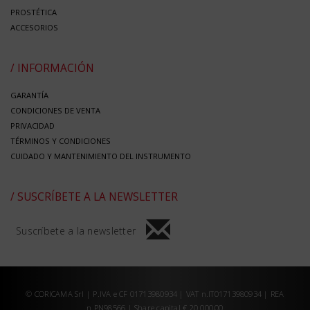
PROSTÉTICA
ACCESORIOS
/ INFORMACIÓN
GARANTÍA
CONDICIONES DE VENTA
PRIVACIDAD
TÉRMINOS Y CONDICIONES
CUIDADO Y MANTENIMIENTO DEL INSTRUMENTO
/ SUSCRÍBETE A LA NEWSLETTER
Suscríbete a la newsletter
© CORICAMA Srl | P.IVA e CF 01713980934 | VAT n.IT01713980934 | REA
n.PN98566 | Share capital € 20.000,00