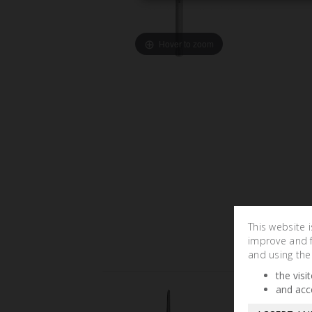
Hover to zoom
This website 
improve and fa
and using the
the visi
and acc