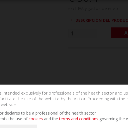
excl. IVA y gastos de envío
DESCRIPCIÓN DEL PRODU
A
is intended exclusively for professionals of the health sector and u
cilitate the use of the website by the visitor. Proceeding with the 
 website:
Related Products
tor declares to be a professional of the health sector
epts the use of
cookies
and the
terms and conditions
governing the w