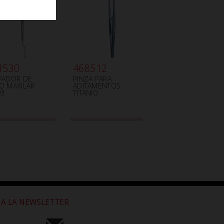
1530
468512
VADOR DE
PINZA PARA
O MAXILAR
ADITAMENTOS
03
TITANIO
 A LA NEWSLETTER