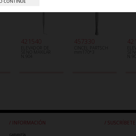
D CONTINUE
421540
457330
42
ELEVADOR DE
CINCEL PARTSCH
ELE
SENO MAXILAR
mm170*3
SEN
N.904
N.9
/ INFORMACIÓN
/ SUSCRÍBETE
GARANTÍA