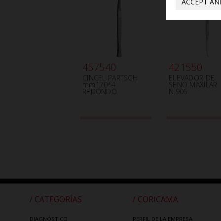
ACCEPT AN
457540
421550
CINCEL PARTSCH
ELEVADOR DE
mm170*4
SENO MAXILAR
REDONDO
N.905
/ CATEGORÍAS
/ CORICAMA
DIAGNÓSTICO
PERFIL DE LA EMPRESA