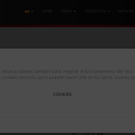
HOME
PERFIL
PRODUCTOS
NOTICIAS
INCELES
/ CINCEL Mm6 DOBLE CORTE
e terceras partes también para mejorar el funcionamento del sitio.
 cookies técnicos, pero pueden hacer click en los otros cookies pa
CINCEL MM6 DOBLE CORT
COOKIES
[6x155mm (0.24x6.1in)]
454460
€ 50.4