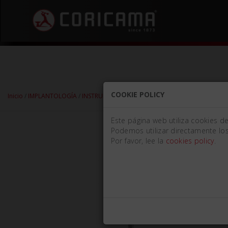
COOKIE POLICY
Inicio
/
IMPLANTOLOGÍA
/
INSTRUMENTOS PARA TRATAMIENTO DE HUESO
/
C
Este página web utiliza cookies d
Podemos utilizar directamente los
Por favor, lee la
cookies policy
.