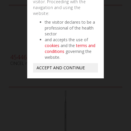
visitor. Proceeding with the
navigation and using the
website:
the visitor declares to be a
professional of the health
sector
and accepts the use of
cookies
and the
terms and
conditions
governing the
454460
website.
CINCEL mm6 DOBLE CORTE
ACCEPT AND CONTINUE