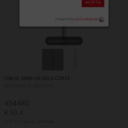
ACEPTA
Powered by
EUCookieLaw
Double tap to zoom
CINCEL MM9 UN SOLO CORTE
[9x155mm (0.35x6.1in)]
454480
€ 50.4
excl. IVA y gastos de envío