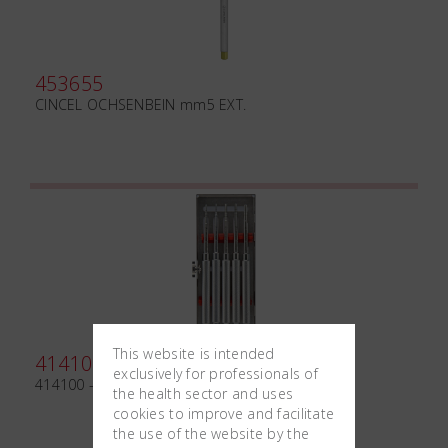
453655
CINCEL OCHSENBEIN mm5 EXT.
This website is intended
414100
exclusively for professionals of
414100 - KIT IMPLANT SITE DILATATORS BASIC
the health sector and uses
cookies to improve and facilitate
the use of the website by the