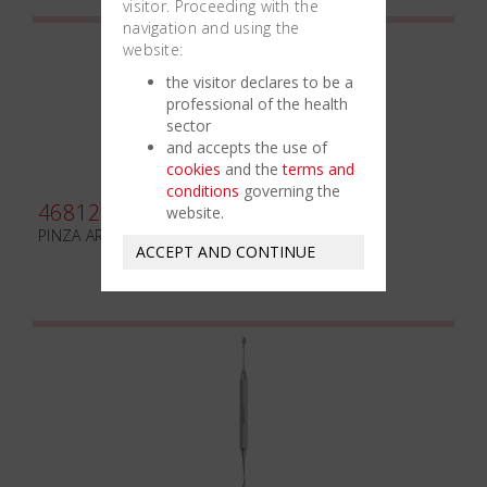
visitor. Proceeding with the
navigation and using the
website:
the visitor declares to be a
professional of the health
sector
and accepts the use of
cookies
and the
terms and
conditions
governing the
468120
website.
PINZA ARNHOLD mm220 CURVA
ACCEPT AND CONTINUE