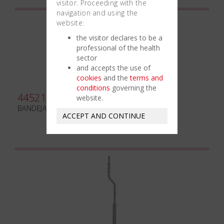
visitor. Proceeding with the
navigation and using the
website:
the visitor declares to be a
professional of the health
sector
and accepts the use of
cookies
and the
terms and
conditions
governing the
445212
website.
BANDEJAMINIDE TITANIO
ACCEPT AND CONTINUE