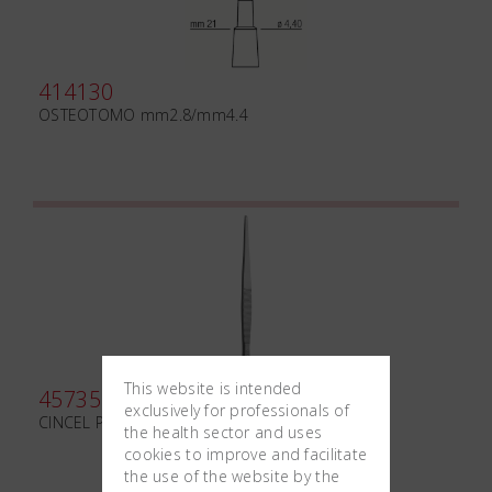
414130
OSTEOTOMO mm2.8/mm4.4
This website is intended
457350
exclusively for professionals of
CINCEL PARTSCH mm170*5
the health sector and uses
cookies to improve and facilitate
the use of the website by the