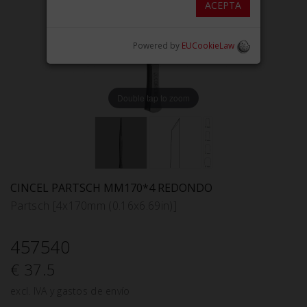
ACEPTA
Powered by
EUCookieLaw
Double tap to zoom
CINCEL PARTSCH MM170*4 REDONDO
Partsch [4x170mm (0.16x6.69in)]
457540
€ 37.5
excl. IVA y gastos de envío