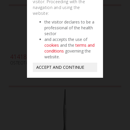
visitor. Proceeding with the
navigation and using the
website:
the visitor declares to be a
professional of the health
sector
and accepts the use of
cookies
and the
terms and
conditions
governing the
414180
website.
OSTEOTOMO PUNTIAGUDO mm3.2
ACCEPT AND CONTINUE