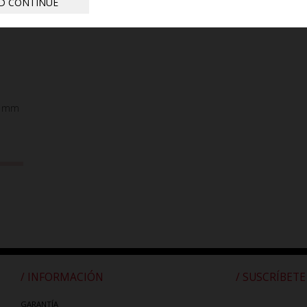
D CONTINUE
R mm
/ INFORMACIÓN
/ SUSCRÍBETE
GARANTÍA