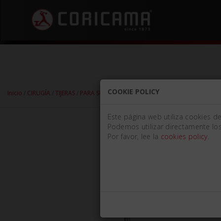
COOKIE POLICY
Inicio
/
CIRUGÍA
/
TIJERAS
/
PARA SUTURA
/ TIJERA SPENCER Mm115 ANGULAD
Este página web utiliza cookies d
Podemos utilizar directamente los
Por favor, lee la
cookies policy
.