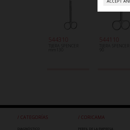
ACCEPT AN
544310
544110
TIJERA SPENCER
TIJERA SPENCE
mm130
90
/ CATEGORÍAS
/ CORICAMA
DIAGNÓSTICO
PERFIL DE LA EMPRESA