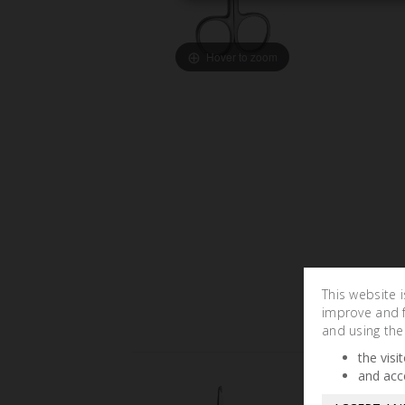
Hover to zoom
This website 
improve and fa
and using the
the visi
and acc