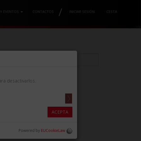
/
 Y EVENTOS
CONTACTOS
/
INICIAR SESIÓN
/
CESTA
ra desactivarlos.
ANGULADA
ACEPTA
Powered by
EUCookieLaw