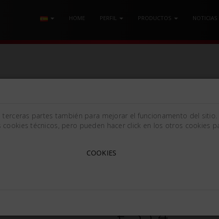
HOME
PERFIL
PRODUCTOS
NOTICIAS
A
e terceras partes también para mejorar el funcionamento del sitio.
 cookies técnicos, pero pueden hacer click en los otros cookies pa
TIJERA SPENCER MM115 
COOKIES
Spencer [115mm (4.53in)]
544280
€ 35.4