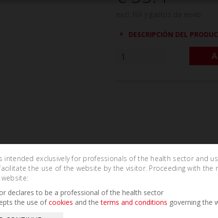
excl. IVA y gastos de envío
DESCRIPCIÓN DEL PRODU
A
is intended exclusively for professionals of the health sector and u
cilitate the use of the website by the visitor. Proceeding with the 
 website:
Related Products
tor declares to be a professional of the health sector
epts the use of
cookies
and the
terms and conditions
governing the w